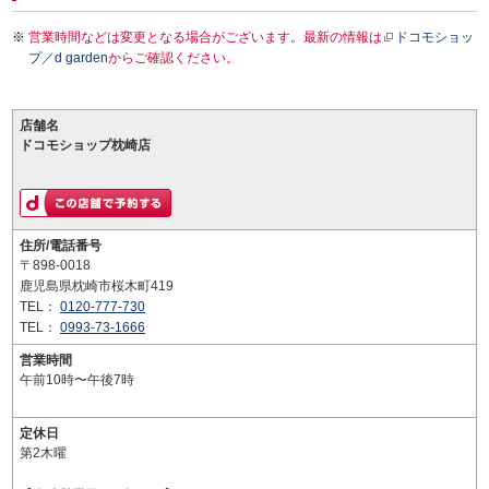
営業時間などは変更となる場合がございます。最新の情報は
ドコモショッ
プ／d garden
からご確認ください。
店舗名
ドコモショップ枕崎店
住所/電話番号
〒898-0018
鹿児島県枕崎市桜木町419
TEL：
0120-777-730
TEL：
0993-73-1666
営業時間
午前10時〜午後7時
定休日
第2木曜