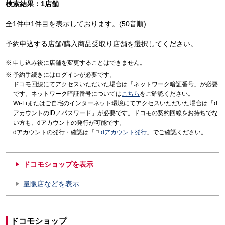
検索結果：1店舗
全1件中1件目を表示しております。(50音順)
予約申込する店舗/購入商品受取り店舗を選択してください。
申し込み後に店舗を変更することはできません。
予約手続きにはログインが必要です。
ドコモ回線にてアクセスいただいた場合は「ネットワーク暗証番号」が必要
です。ネットワーク暗証番号については
こちら
をご確認ください。
Wi-Fiまたはご自宅のインターネット環境にてアクセスいただいた場合は「d
アカウントのID／パスワード」が必要です。ドコモの契約回線をお持ちでな
い方も、dアカウントの発行が可能です。
dアカウントの発行・確認は「
dアカウント発行
」でご確認ください。
ドコモショップを表示
量販店などを表示
ドコモショップ