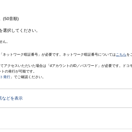
(50音順)
を選択してください。
せん。
「ネットワーク暗証番号」が必要です。ネットワーク暗証番号については
こちら
を
境にてアクセスいただいた場合は「dアカウントのID／パスワード」が必要です。ドコ
ントの発行が可能です。
ント発行
」でご確認ください。
店などを表示