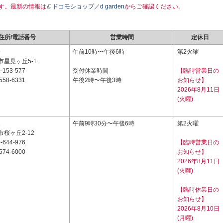
す。最新の情報は
ドコモショップ／d garden
からご確認ください。
住所/電話番号
営業時間
定休日
9
午前10時〜午後6時
第2火曜
星見ヶ丘5-1
-153-577
受付休業時間
【臨時営業日の
558-6331
午後2時〜午後3時
お知らせ】
2026年8月11日
(火曜)
2
午前9時30分〜午後6時
第2火曜
桜ヶ丘2-12
-644-976
【臨時営業日の
574-6000
お知らせ】
2026年8月11日
(火曜)
【臨時休業日の
お知らせ】
2026年8月10日
(月曜)