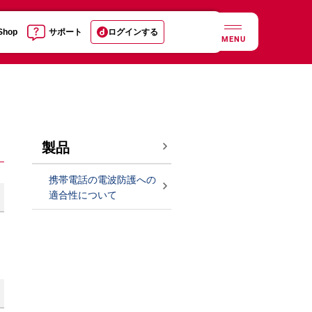
 Shop
サポート
ログインする
MENU
製品
携帯電話の電波防護への
適合性について