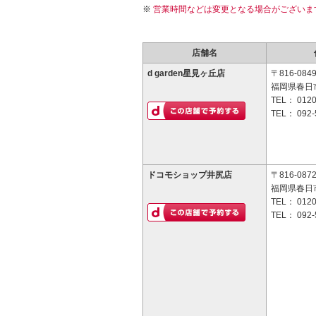
営業時間などは変更となる場合がございま
店舗名
d garden星見ヶ丘店
〒816-084
福岡県春日市
TEL：
0120
TEL：
092-
ドコモショップ井尻店
〒816-087
福岡県春日市
TEL：
0120
TEL：
092-