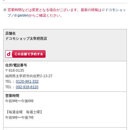
営業時間などは変更となる場合がございます。最新の情報は
ドコモショッ
プ／d garden
からご確認ください。
店舗名
ドコモショップ太宰府西店
住所/電話番号
〒818-0135
福岡県太宰府市向佐野2-13-27
TEL：
0120-861-332
TEL：
092-918-6110
営業時間
午前9時〜午後6時
【毎週金曜 毎週土曜】
午前9時〜午後7時