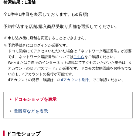
検索結果：1店舗
全1件中1件目を表示しております。(50音順)
予約申込する店舗/購入商品受取り店舗を選択してください。
申し込み後に店舗を変更することはできません。
予約手続きにはログインが必要です。
ドコモ回線にてアクセスいただいた場合は「ネットワーク暗証番号」が必要
です。ネットワーク暗証番号については
こちら
をご確認ください。
Wi-Fiまたはご自宅のインターネット環境にてアクセスいただいた場合は「d
アカウントのID／パスワード」が必要です。ドコモの契約回線をお持ちでな
い方も、dアカウントの発行が可能です。
dアカウントの発行・確認は「
dアカウント発行
」でご確認ください。
ドコモショップを表示
量販店などを表示
ドコモショップ