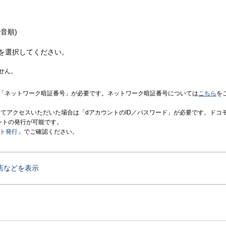
音順)
を選択してください。
せん。
「ネットワーク暗証番号」が必要です。ネットワーク暗証番号については
こちら
を
境にてアクセスいただいた場合は「dアカウントのID／パスワード」が必要です。ドコ
ントの発行が可能です。
ント発行
」でご確認ください。
店などを表示