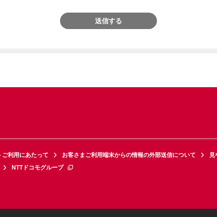
送信する
トご利用にあたって
お客さまご利用端末からの情報の外部送信について
見
NTTドコモグループ