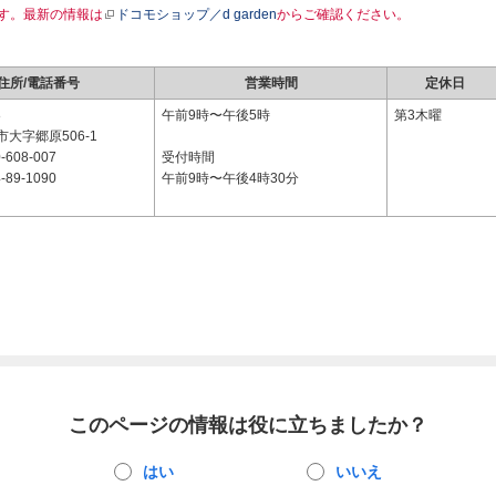
す。最新の情報は
ドコモショップ／d garden
からご確認ください。
住所/電話番号
営業時間
定休日
8
午前9時〜午後5時
第3木曜
大字郷原506-1
-608-007
受付時間
-89-1090
午前9時〜午後4時30分
このページの情報は役に立ちましたか？
はい
いいえ