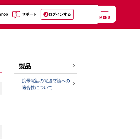
 Shop
サポート
ログインする
MENU
製品
携帯電話の電波防護への
適合性について