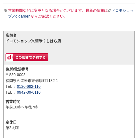
営業時間などは変更となる場合がございます。最新の情報は
ドコモショッ
プ／d garden
からご確認ください。
店舗名
ドコモショップ久留米くしはら店
住所/電話番号
〒830-0003
福岡県久留米市東櫛原町1132-1
TEL：
0120-682-110
TEL：
0942-30-0110
営業時間
午前10時〜午後7時
定休日
第2火曜