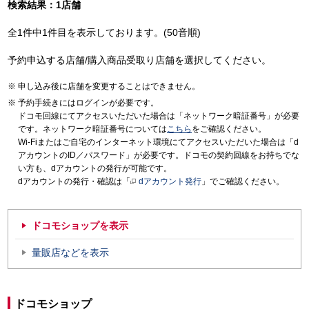
検索結果：1店舗
全1件中1件目を表示しております。(50音順)
予約申込する店舗/購入商品受取り店舗を選択してください。
申し込み後に店舗を変更することはできません。
予約手続きにはログインが必要です。
ドコモ回線にてアクセスいただいた場合は「ネットワーク暗証番号」が必要
です。ネットワーク暗証番号については
こちら
をご確認ください。
Wi-Fiまたはご自宅のインターネット環境にてアクセスいただいた場合は「d
アカウントのID／パスワード」が必要です。ドコモの契約回線をお持ちでな
い方も、dアカウントの発行が可能です。
dアカウントの発行・確認は「
dアカウント発行
」でご確認ください。
ドコモショップを表示
量販店などを表示
ドコモショップ