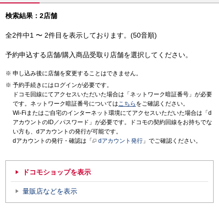
検索結果：2店舗
全2件中1 〜 2件目を表示しております。(50音順)
予約申込する店舗/購入商品受取り店舗を選択してください。
申し込み後に店舗を変更することはできません。
予約手続きにはログインが必要です。
ドコモ回線にてアクセスいただいた場合は「ネットワーク暗証番号」が必要
です。ネットワーク暗証番号については
こちら
をご確認ください。
Wi-Fiまたはご自宅のインターネット環境にてアクセスいただいた場合は「d
アカウントのID／パスワード」が必要です。ドコモの契約回線をお持ちでな
い方も、dアカウントの発行が可能です。
dアカウントの発行・確認は「
dアカウント発行
」でご確認ください。
ドコモショップを表示
量販店などを表示