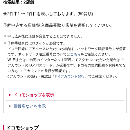
検索結果：2店舗
全2件中1 〜 2件目を表示しております。(50音順)
予約申込する店舗/購入商品受取り店舗を選択してください。
申し込み後に店舗を変更することはできません。
予約手続きにはログインが必要です。
ドコモ回線にてアクセスいただいた場合は「ネットワーク暗証番号」が必要
です。ネットワーク暗証番号については
こちら
をご確認ください。
Wi-Fiまたはご自宅のインターネット環境にてアクセスいただいた場合は「d
アカウントのID／パスワード」が必要です。ドコモの契約回線をお持ちでな
い方も、dアカウントの発行が可能です。
dアカウントの発行・確認は「
dアカウント発行
」でご確認ください。
ドコモショップを表示
量販店などを表示
ドコモショップ