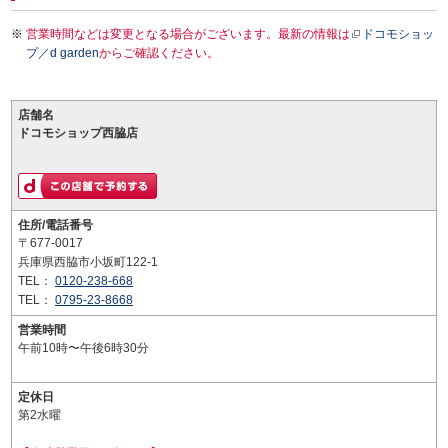
営業時間などは変更となる場合がございます。最新の情報は
ドコモショッ
プ／d garden
からご確認ください。
店舗名
ドコモショップ西脇店
住所/電話番号
〒677-0017
兵庫県西脇市小坂町122-1
TEL：
0120-238-668
TEL：
0795-23-8668
営業時間
午前10時〜午後6時30分
定休日
第2水曜