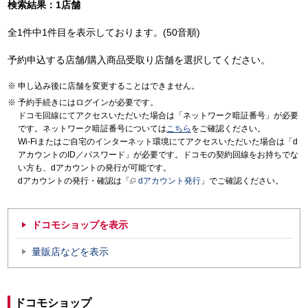
検索結果：1店舗
全1件中1件目を表示しております。(50音順)
予約申込する店舗/購入商品受取り店舗を選択してください。
申し込み後に店舗を変更することはできません。
予約手続きにはログインが必要です。
ドコモ回線にてアクセスいただいた場合は「ネットワーク暗証番号」が必要
です。ネットワーク暗証番号については
こちら
をご確認ください。
Wi-Fiまたはご自宅のインターネット環境にてアクセスいただいた場合は「d
アカウントのID／パスワード」が必要です。ドコモの契約回線をお持ちでな
い方も、dアカウントの発行が可能です。
dアカウントの発行・確認は「
dアカウント発行
」でご確認ください。
ドコモショップを表示
量販店などを表示
ドコモショップ