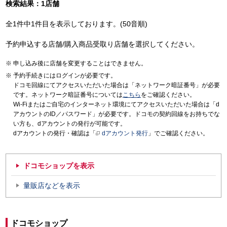
検索結果：1店舗
全1件中1件目を表示しております。(50音順)
予約申込する店舗/購入商品受取り店舗を選択してください。
申し込み後に店舗を変更することはできません。
予約手続きにはログインが必要です。
ドコモ回線にてアクセスいただいた場合は「ネットワーク暗証番号」が必要
です。ネットワーク暗証番号については
こちら
をご確認ください。
Wi-Fiまたはご自宅のインターネット環境にてアクセスいただいた場合は「d
アカウントのID／パスワード」が必要です。ドコモの契約回線をお持ちでな
い方も、dアカウントの発行が可能です。
dアカウントの発行・確認は「
dアカウント発行
」でご確認ください。
ドコモショップを表示
量販店などを表示
ドコモショップ