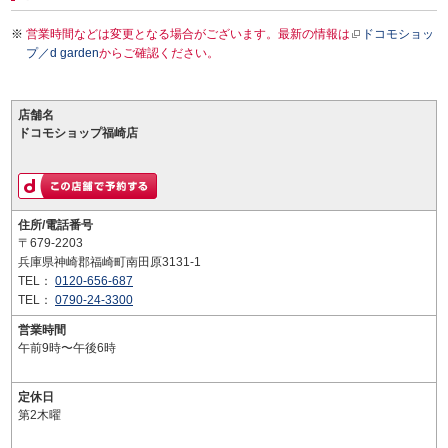
営業時間などは変更となる場合がございます。最新の情報は
ドコモショッ
プ／d garden
からご確認ください。
店舗名
ドコモショップ福崎店
住所/電話番号
〒679-2203
兵庫県神崎郡福崎町南田原3131-1
TEL：
0120-656-687
TEL：
0790-24-3300
営業時間
午前9時〜午後6時
定休日
第2木曜