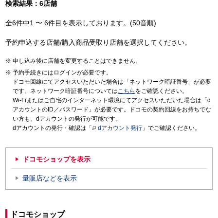
検索結果：6店舗
全6件中1 〜 6件目を表示しております。(50音順)
予約申込する店舗/購入商品受取り店舗を選択してください。
申し込み後に店舗を変更することはできません。
予約手続きにはログインが必要です。
ドコモ回線にてアクセスいただいた場合は「ネットワーク暗証番号」が必要
です。ネットワーク暗証番号については
こちら
をご確認ください。
Wi-Fiまたはご自宅のインターネット環境にてアクセスいただいた場合は「d
アカウントのID／パスワード」が必要です。ドコモの契約回線をお持ちでな
い方も、dアカウントの発行が可能です。
dアカウントの発行・確認は「
dアカウント発行
」でご確認ください。
ドコモショップを表示
量販店などを表示
ドコモショップ