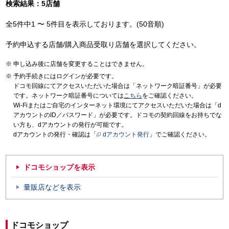
検索結果：5店舗
全5件中1 〜 5件目を表示しております。(50音順)
予約申込する店舗/購入商品受取り店舗を選択してください。
申し込み後に店舗を変更することはできません。
予約手続きにはログインが必要です。
ドコモ回線にてアクセスいただいた場合は「ネットワーク暗証番号」が必要
です。ネットワーク暗証番号については
こちら
をご確認ください。
Wi-Fiまたはご自宅のインターネット環境にてアクセスいただいた場合は「d
アカウントのID／パスワード」が必要です。ドコモの契約回線をお持ちでな
い方も、dアカウントの発行が可能です。
dアカウントの発行・確認は「
dアカウント発行
」でご確認ください。
ドコモショップを表示
量販店などを表示
ドコモショップ