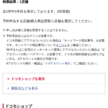
検索結果：1店舗
全1件中1件目を表示しております。(50音順)
予約申込する店舗/購入商品受取り店舗を選択してください。
申し込み後に店舗を変更することはできません。
予約手続きにはログインが必要です。
ドコモ回線にてアクセスいただいた場合は「ネットワーク暗証番号」が必要
です。ネットワーク暗証番号については
こちら
をご確認ください。
Wi-Fiまたはご自宅のインターネット環境にてアクセスいただいた場合は「d
アカウントのID／パスワード」が必要です。ドコモの契約回線をお持ちでな
い方も、dアカウントの発行が可能です。
dアカウントの発行・確認は「
dアカウント発行
」でご確認ください。
ドコモショップを表示
量販店などを表示
ドコモショップ