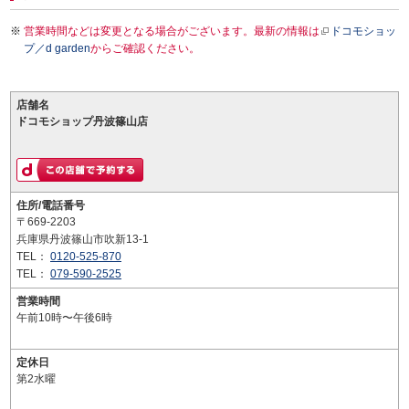
営業時間などは変更となる場合がございます。最新の情報は
ドコモショッ
プ／d garden
からご確認ください。
店舗名
ドコモショップ丹波篠山店
住所/電話番号
〒669-2203
兵庫県丹波篠山市吹新13-1
TEL：
0120-525-870
TEL：
079-590-2525
営業時間
午前10時〜午後6時
定休日
第2水曜