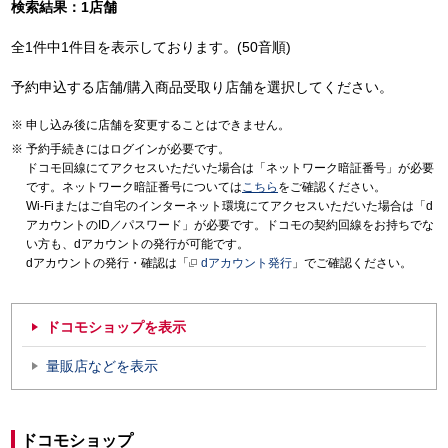
検索結果：1店舗
全1件中1件目を表示しております。(50音順)
予約申込する店舗/購入商品受取り店舗を選択してください。
申し込み後に店舗を変更することはできません。
予約手続きにはログインが必要です。
ドコモ回線にてアクセスいただいた場合は「ネットワーク暗証番号」が必要
です。ネットワーク暗証番号については
こちら
をご確認ください。
Wi-Fiまたはご自宅のインターネット環境にてアクセスいただいた場合は「d
アカウントのID／パスワード」が必要です。ドコモの契約回線をお持ちでな
い方も、dアカウントの発行が可能です。
dアカウントの発行・確認は「
dアカウント発行
」でご確認ください。
ドコモショップを表示
量販店などを表示
ドコモショップ