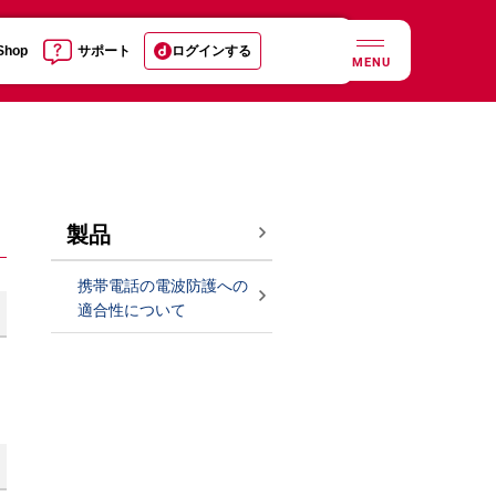
 Shop
サポート
ログインする
MENU
製品
携帯電話の電波防護への
適合性について