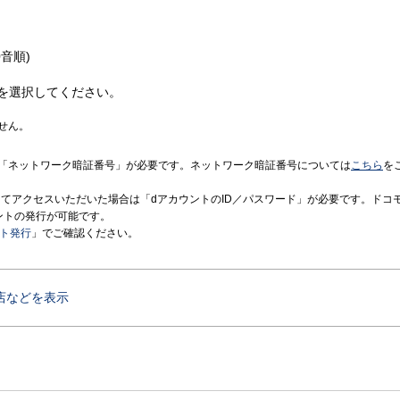
音順)
を選択してください。
せん。
「ネットワーク暗証番号」が必要です。ネットワーク暗証番号については
こちら
を
境にてアクセスいただいた場合は「dアカウントのID／パスワード」が必要です。ドコ
ントの発行が可能です。
ント発行
」でご確認ください。
店などを表示