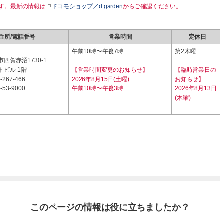
す。最新の情報は
ドコモショップ／d garden
からご確認ください。
住所/電話番号
営業時間
定休日
2
午前10時〜午後7時
第2木曜
四賀赤沼1730-1
トビル 1階
【営業時間変更のお知らせ】
【臨時営業日の
-267-466
2026年8月15日(土曜)
お知らせ】
-53-9000
午前10時〜午後3時
2026年8月13日
(木曜)
このページの情報は役に立ちましたか？