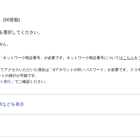
(50音順)
を選択してください。
せん。
「ネットワーク暗証番号」が必要です。ネットワーク暗証番号については
こちら
を
境にてアクセスいただいた場合は「dアカウントのID／パスワード」が必要です。ドコ
ントの発行が可能です。
ント発行
」でご確認ください。
店などを表示