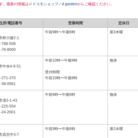
す。最新の情報は
ドコモショップ／d garden
からご確認ください。
住所/電話番号
営業時間
定休日
1
午前9時〜午後6時
第3木曜
梓川倭2-1
-788-508
-78-8000
0
午前10時〜午後9時
無休
中央4-9-51
受付時間
-271-370
午前10時〜午後8時
-38-0061
1
午前9時〜午後6時
無休
渚3-1-43
-225-554
-24-2001
4
午前9時〜午後6時
第2水曜
高宮中3-7