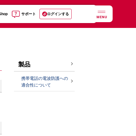
 Shop
サポート
ログインする
MENU
製品
携帯電話の電波防護への
適合性について