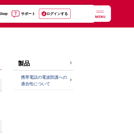
 Shop
サポート
ログインする
MENU
製品
携帯電話の電波防護への
適合性について