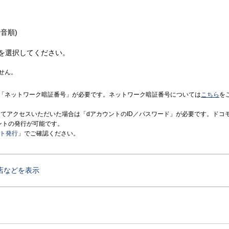
音順)
を選択してください。
せん。
「ネットワーク暗証番号」が必要です。ネットワーク暗証番号については
こちら
を
境にてアクセスいただいた場合は「dアカウントのID／パスワード」が必要です。ドコ
ントの発行が可能です。
ント発行
」でご確認ください。
店などを表示