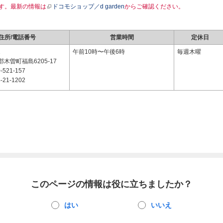
す。最新の情報は
ドコモショップ／d garden
からご確認ください。
住所/電話番号
営業時間
定休日
1
午前10時〜午後6時
毎週木曜
木曽町福島6205-17
-521-157
-21-1202
このページの情報は役に立ちましたか？
はい
いいえ