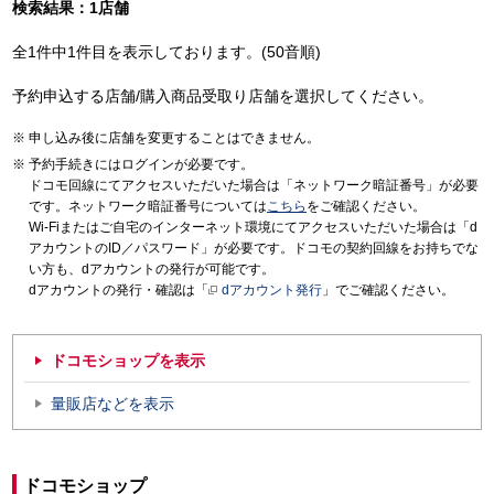
検索結果：1店舗
全1件中1件目を表示しております。(50音順)
予約申込する店舗/購入商品受取り店舗を選択してください。
申し込み後に店舗を変更することはできません。
予約手続きにはログインが必要です。
ドコモ回線にてアクセスいただいた場合は「ネットワーク暗証番号」が必要
です。ネットワーク暗証番号については
こちら
をご確認ください。
Wi-Fiまたはご自宅のインターネット環境にてアクセスいただいた場合は「d
アカウントのID／パスワード」が必要です。ドコモの契約回線をお持ちでな
い方も、dアカウントの発行が可能です。
dアカウントの発行・確認は「
dアカウント発行
」でご確認ください。
ドコモショップを表示
量販店などを表示
ドコモショップ