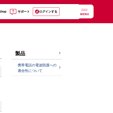
 Shop
サポート
ログインする
MENU
製品
携帯電話の電波防護への
適合性について