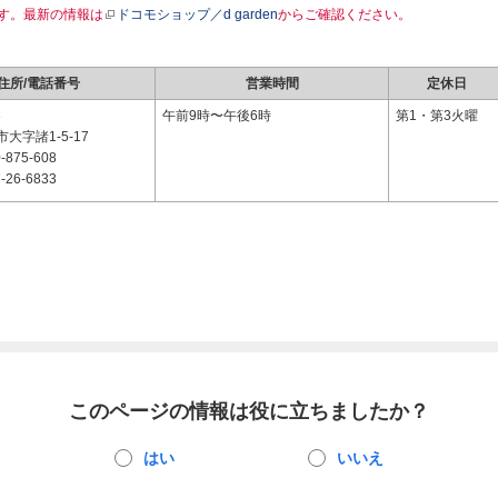
す。最新の情報は
ドコモショップ／d garden
からご確認ください。
住所/電話番号
営業時間
定休日
3
午前9時〜午後6時
第1・第3火曜
大字諸1-5-17
-875-608
-26-6833
このページの情報は役に立ちましたか？
はい
いいえ