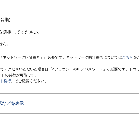
音順)
を選択してください。
せん。
「ネットワーク暗証番号」が必要です。ネットワーク暗証番号については
こちら
を
境にてアクセスいただいた場合は「dアカウントのID／パスワード」が必要です。ドコ
ントの発行が可能です。
ント発行
」でご確認ください。
店などを表示