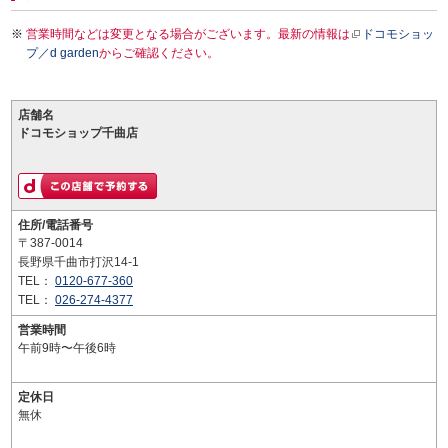
営業時間などは変更となる場合がございます。最新の情報は
ドコモショッ
プ／d garden
からご確認ください。
店舗名
ドコモショップ千曲店
住所/電話番号
〒387-0014
長野県千曲市打沢14-1
TEL：
0120-677-360
TEL：
026-274-4377
営業時間
午前9時〜午後6時
定休日
無休