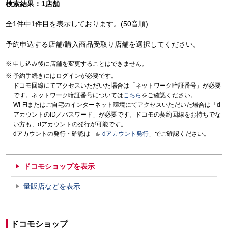
検索結果：1店舗
全1件中1件目を表示しております。(50音順)
予約申込する店舗/購入商品受取り店舗を選択してください。
申し込み後に店舗を変更することはできません。
予約手続きにはログインが必要です。
ドコモ回線にてアクセスいただいた場合は「ネットワーク暗証番号」が必要
です。ネットワーク暗証番号については
こちら
をご確認ください。
Wi-Fiまたはご自宅のインターネット環境にてアクセスいただいた場合は「d
アカウントのID／パスワード」が必要です。ドコモの契約回線をお持ちでな
い方も、dアカウントの発行が可能です。
dアカウントの発行・確認は「
dアカウント発行
」でご確認ください。
ドコモショップを表示
量販店などを表示
ドコモショップ