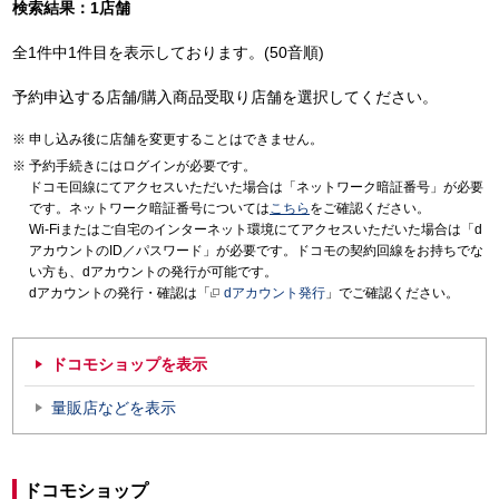
検索結果：1店舗
全1件中1件目を表示しております。(50音順)
予約申込する店舗/購入商品受取り店舗を選択してください。
申し込み後に店舗を変更することはできません。
予約手続きにはログインが必要です。
ドコモ回線にてアクセスいただいた場合は「ネットワーク暗証番号」が必要
です。ネットワーク暗証番号については
こちら
をご確認ください。
Wi-Fiまたはご自宅のインターネット環境にてアクセスいただいた場合は「d
アカウントのID／パスワード」が必要です。ドコモの契約回線をお持ちでな
い方も、dアカウントの発行が可能です。
dアカウントの発行・確認は「
dアカウント発行
」でご確認ください。
ドコモショップを表示
量販店などを表示
ドコモショップ