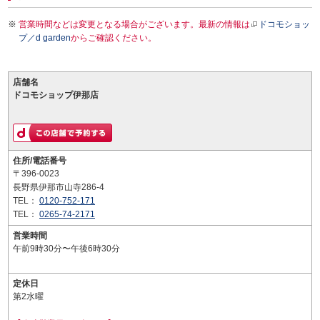
営業時間などは変更となる場合がございます。最新の情報は
ドコモショッ
プ／d garden
からご確認ください。
店舗名
ドコモショップ伊那店
住所/電話番号
〒396-0023
長野県伊那市山寺286-4
TEL：
0120-752-171
TEL：
0265-74-2171
営業時間
午前9時30分〜午後6時30分
定休日
第2水曜