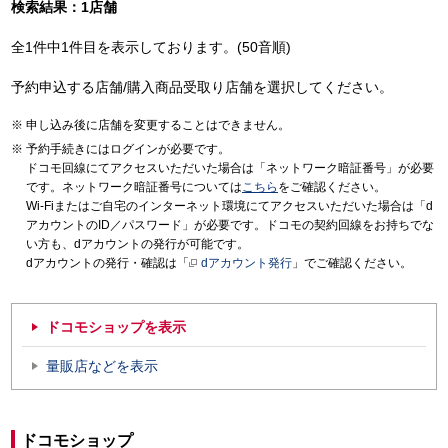
検索結果：1店舗
全1件中1件目を表示しております。(50音順)
予約申込する店舗/購入商品受取り店舗を選択してください。
申し込み後に店舗を変更することはできません。
予約手続きにはログインが必要です。
ドコモ回線にてアクセスいただいた場合は「ネットワーク暗証番号」が必要
です。ネットワーク暗証番号については
こちら
をご確認ください。
Wi-Fiまたはご自宅のインターネット環境にてアクセスいただいた場合は「d
アカウントのID／パスワード」が必要です。ドコモの契約回線をお持ちでな
い方も、dアカウントの発行が可能です。
dアカウントの発行・確認は「
dアカウント発行
」でご確認ください。
ドコモショップを表示
量販店などを表示
ドコモショップ