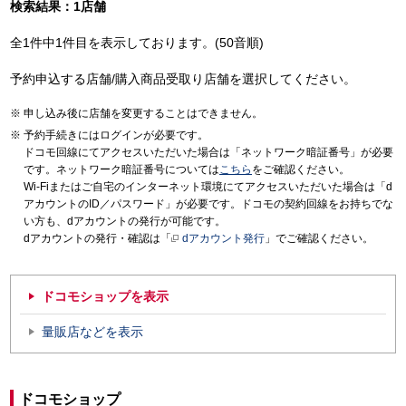
検索結果：1店舗
全1件中1件目を表示しております。(50音順)
予約申込する店舗/購入商品受取り店舗を選択してください。
申し込み後に店舗を変更することはできません。
予約手続きにはログインが必要です。
ドコモ回線にてアクセスいただいた場合は「ネットワーク暗証番号」が必要
です。ネットワーク暗証番号については
こちら
をご確認ください。
Wi-Fiまたはご自宅のインターネット環境にてアクセスいただいた場合は「d
アカウントのID／パスワード」が必要です。ドコモの契約回線をお持ちでな
い方も、dアカウントの発行が可能です。
dアカウントの発行・確認は「
dアカウント発行
」でご確認ください。
ドコモショップを表示
量販店などを表示
ドコモショップ