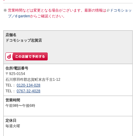
営業時間などは変更となる場合がございます。最新の情報は
ドコモショッ
プ／d garden
からご確認ください。
店舗名
ドコモショップ志賀店
住所/電話番号
〒925-0154
石川県羽咋郡志賀町末吉千古1-12
TEL：
0120-134-028
TEL：
0767-32-4028
営業時間
午前9時〜午後6時
定休日
毎週火曜