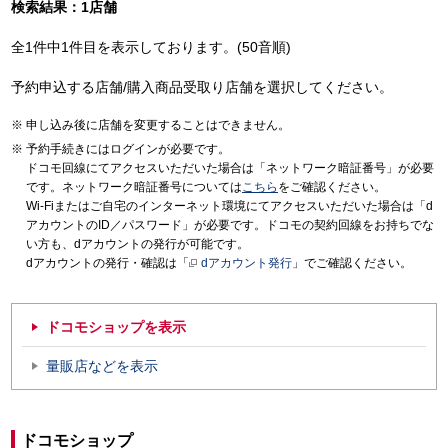
検索結果：1店舗
全1件中1件目を表示しております。(50音順)
予約申込する店舗/購入商品受取り店舗を選択してください。
申し込み後に店舗を変更することはできません。
予約手続きにはログインが必要です。
ドコモ回線にてアクセスいただいた場合は「ネットワーク暗証番号」が必要
です。ネットワーク暗証番号については
こちら
をご確認ください。
Wi-Fiまたはご自宅のインターネット環境にてアクセスいただいた場合は「d
アカウントのID／パスワード」が必要です。ドコモの契約回線をお持ちでな
い方も、dアカウントの発行が可能です。
dアカウントの発行・確認は「
dアカウント発行
」でご確認ください。
ドコモショップを表示
量販店などを表示
ドコモショップ