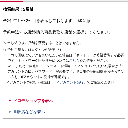
検索結果：2店舗
全2件中1 〜 2件目を表示しております。(50音順)
予約申込する店舗/購入商品受取り店舗を選択してください。
申し込み後に店舗を変更することはできません。
予約手続きにはログインが必要です。
ドコモ回線にてアクセスいただいた場合は「ネットワーク暗証番号」が必要
です。ネットワーク暗証番号については
こちら
をご確認ください。
Wi-Fiまたはご自宅のインターネット環境にてアクセスいただいた場合は「d
アカウントのID／パスワード」が必要です。ドコモの契約回線をお持ちでな
い方も、dアカウントの発行が可能です。
dアカウントの発行・確認は「
dアカウント発行
」でご確認ください。
ドコモショップを表示
量販店などを表示