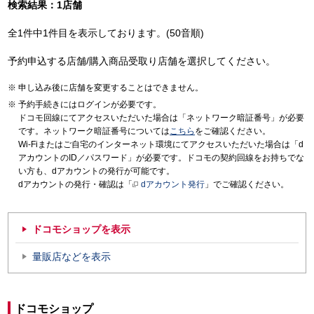
検索結果：1店舗
全1件中1件目を表示しております。(50音順)
予約申込する店舗/購入商品受取り店舗を選択してください。
申し込み後に店舗を変更することはできません。
予約手続きにはログインが必要です。
ドコモ回線にてアクセスいただいた場合は「ネットワーク暗証番号」が必要
です。ネットワーク暗証番号については
こちら
をご確認ください。
Wi-Fiまたはご自宅のインターネット環境にてアクセスいただいた場合は「d
アカウントのID／パスワード」が必要です。ドコモの契約回線をお持ちでな
い方も、dアカウントの発行が可能です。
dアカウントの発行・確認は「
dアカウント発行
」でご確認ください。
ドコモショップを表示
量販店などを表示
ドコモショップ