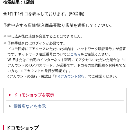
検索結果：1店舗
全1件中1件目を表示しております。(50音順)
予約申込する店舗/購入商品受取り店舗を選択してください。
申し込み後に店舗を変更することはできません。
予約手続きにはログインが必要です。
ドコモ回線にてアクセスいただいた場合は「ネットワーク暗証番号」が必要
です。ネットワーク暗証番号については
こちら
をご確認ください。
Wi-Fiまたはご自宅のインターネット環境にてアクセスいただいた場合は「d
アカウントのID／パスワード」が必要です。ドコモの契約回線をお持ちでな
い方も、dアカウントの発行が可能です。
dアカウントの発行・確認は「
dアカウント発行
」でご確認ください。
ドコモショップを表示
量販店などを表示
ドコモショップ