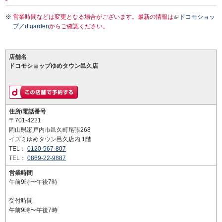
営業時間などは変更となる場合がございます。最新の情報は
ドコモショッ
プ／d garden
からご確認ください。
店舗名
ドコモショップゆめタウン邑久店
住所/電話番号
〒701-4221
岡山県瀬戸内市邑久町尾張268
イズミゆめタウン邑久店内 1階
TEL：
0120-567-807
TEL：
0869-22-9887
営業時間
午前9時〜午後7時
受付時間
午前9時〜午後7時