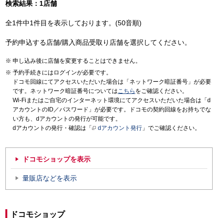
検索結果：1店舗
全1件中1件目を表示しております。(50音順)
予約申込する店舗/購入商品受取り店舗を選択してください。
申し込み後に店舗を変更することはできません。
予約手続きにはログインが必要です。
ドコモ回線にてアクセスいただいた場合は「ネットワーク暗証番号」が必要
です。ネットワーク暗証番号については
こちら
をご確認ください。
Wi-Fiまたはご自宅のインターネット環境にてアクセスいただいた場合は「d
アカウントのID／パスワード」が必要です。ドコモの契約回線をお持ちでな
い方も、dアカウントの発行が可能です。
dアカウントの発行・確認は「
dアカウント発行
」でご確認ください。
ドコモショップを表示
量販店などを表示
ドコモショップ