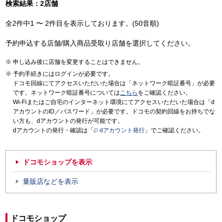
検索結果：2店舗
全2件中1 〜 2件目を表示しております。(50音順)
予約申込する店舗/購入商品受取り店舗を選択してください。
申し込み後に店舗を変更することはできません。
予約手続きにはログインが必要です。
ドコモ回線にてアクセスいただいた場合は「ネットワーク暗証番号」が必要
です。ネットワーク暗証番号については
こちら
をご確認ください。
Wi-Fiまたはご自宅のインターネット環境にてアクセスいただいた場合は「d
アカウントのID／パスワード」が必要です。ドコモの契約回線をお持ちでな
い方も、dアカウントの発行が可能です。
dアカウントの発行・確認は「
dアカウント発行
」でご確認ください。
ドコモショップを表示
量販店などを表示
ドコモショップ