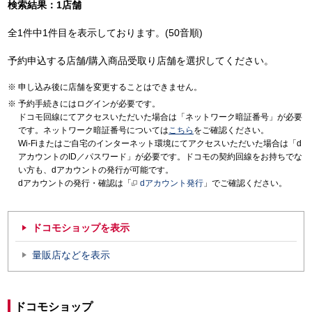
検索結果：1店舗
全1件中1件目を表示しております。(50音順)
予約申込する店舗/購入商品受取り店舗を選択してください。
申し込み後に店舗を変更することはできません。
予約手続きにはログインが必要です。
ドコモ回線にてアクセスいただいた場合は「ネットワーク暗証番号」が必要
です。ネットワーク暗証番号については
こちら
をご確認ください。
Wi-Fiまたはご自宅のインターネット環境にてアクセスいただいた場合は「d
アカウントのID／パスワード」が必要です。ドコモの契約回線をお持ちでな
い方も、dアカウントの発行が可能です。
dアカウントの発行・確認は「
dアカウント発行
」でご確認ください。
ドコモショップを表示
量販店などを表示
ドコモショップ