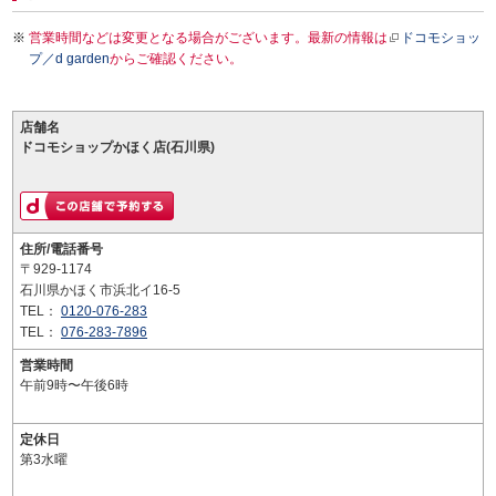
営業時間などは変更となる場合がございます。最新の情報は
ドコモショッ
プ／d garden
からご確認ください。
店舗名
ドコモショップかほく店(石川県)
住所/電話番号
〒929-1174
石川県かほく市浜北イ16-5
TEL：
0120-076-283
TEL：
076-283-7896
営業時間
午前9時〜午後6時
定休日
第3水曜