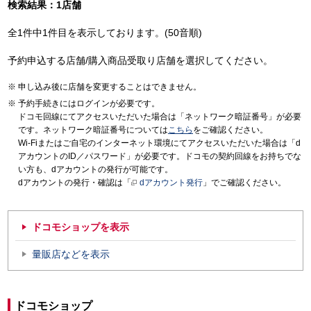
検索結果：1店舗
全1件中1件目を表示しております。(50音順)
予約申込する店舗/購入商品受取り店舗を選択してください。
申し込み後に店舗を変更することはできません。
予約手続きにはログインが必要です。
ドコモ回線にてアクセスいただいた場合は「ネットワーク暗証番号」が必要
です。ネットワーク暗証番号については
こちら
をご確認ください。
Wi-Fiまたはご自宅のインターネット環境にてアクセスいただいた場合は「d
アカウントのID／パスワード」が必要です。ドコモの契約回線をお持ちでな
い方も、dアカウントの発行が可能です。
dアカウントの発行・確認は「
dアカウント発行
」でご確認ください。
ドコモショップを表示
量販店などを表示
ドコモショップ