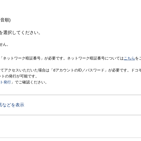
音順)
を選択してください。
せん。
「ネットワーク暗証番号」が必要です。ネットワーク暗証番号については
こちら
を
境にてアクセスいただいた場合は「dアカウントのID／パスワード」が必要です。ドコ
ントの発行が可能です。
ント発行
」でご確認ください。
店などを表示