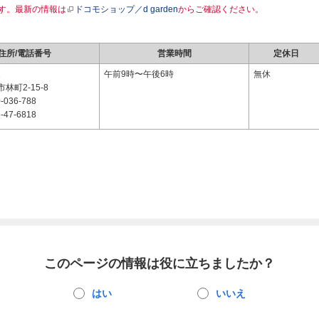
す。最新の情報は
ドコモショップ／d garden
からご確認ください。
住所/電話番号
営業時間
定休日
1
午前9時〜午後6時
無休
林町2-15-8
-036-788
-47-6818
このページの情報は役に立ちましたか？
はい
いいえ