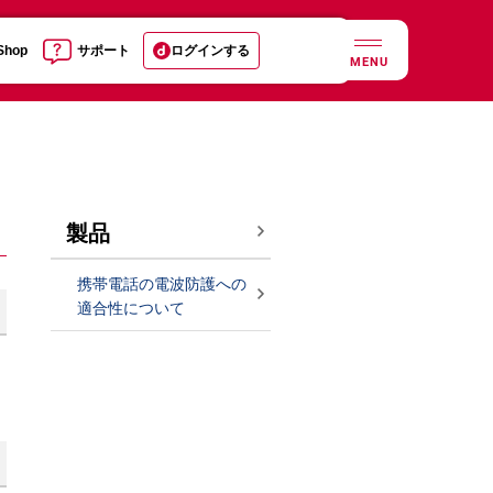
 Shop
サポート
ログインする
MENU
製品
携帯電話の電波防護への
適合性について