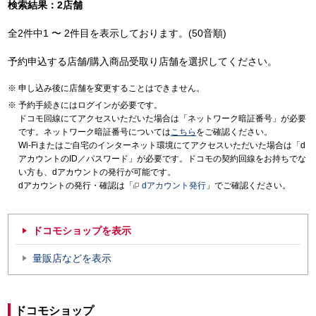
検索結果：2店舗
全2件中1 〜 2件目を表示しております。(50音順)
予約申込する店舗/購入商品受取り店舗を選択してください。
申し込み後に店舗を変更することはできません。
予約手続きにはログインが必要です。
ドコモ回線にてアクセスいただいた場合は「ネットワーク暗証番号」が必要
です。ネットワーク暗証番号については
こちら
をご確認ください。
Wi-Fiまたはご自宅のインターネット環境にてアクセスいただいた場合は「d
アカウントのID／パスワード」が必要です。ドコモの契約回線をお持ちでな
い方も、dアカウントの発行が可能です。
dアカウントの発行・確認は「
dアカウント発行
」でご確認ください。
ドコモショップを表示
量販店などを表示
ドコモショップ