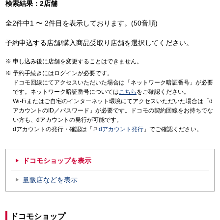
検索結果：2店舗
全2件中1 〜 2件目を表示しております。(50音順)
予約申込する店舗/購入商品受取り店舗を選択してください。
申し込み後に店舗を変更することはできません。
予約手続きにはログインが必要です。
ドコモ回線にてアクセスいただいた場合は「ネットワーク暗証番号」が必要
です。ネットワーク暗証番号については
こちら
をご確認ください。
Wi-Fiまたはご自宅のインターネット環境にてアクセスいただいた場合は「d
アカウントのID／パスワード」が必要です。ドコモの契約回線をお持ちでな
い方も、dアカウントの発行が可能です。
dアカウントの発行・確認は「
dアカウント発行
」でご確認ください。
ドコモショップを表示
量販店などを表示
ドコモショップ