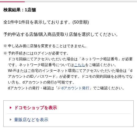
検索結果：1店舗
全1件中1件目を表示しております。(50音順)
予約申込する店舗/購入商品受取り店舗を選択してください。
申し込み後に店舗を変更することはできません。
予約手続きにはログインが必要です。
ドコモ回線にてアクセスいただいた場合は「ネットワーク暗証番号」が必要
です。ネットワーク暗証番号については
こちら
をご確認ください。
Wi-Fiまたはご自宅のインターネット環境にてアクセスいただいた場合は「d
アカウントのID／パスワード」が必要です。ドコモの契約回線をお持ちでな
い方も、dアカウントの発行が可能です。
dアカウントの発行・確認は「
dアカウント発行
」でご確認ください。
ドコモショップを表示
量販店などを表示