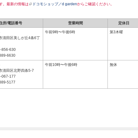
す。最新の情報は
ドコモショップ／d garden
からご確認ください。
住所/電話番号
営業時間
定休日
4
午前9時〜午後6時
第3木曜
市清田区美しが丘4条6丁
-856-630
889-6630
4
午前10時〜午後6時
無休
市清田区北野四条5-7
-067-177
889-5177