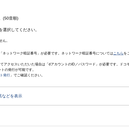
(50音順)
を選択してください。
せん。
「ネットワーク暗証番号」が必要です。ネットワーク暗証番号については
こちら
を
境にてアクセスいただいた場合は「dアカウントのID／パスワード」が必要です。ドコ
ントの発行が可能です。
ント発行
」でご確認ください。
店などを表示