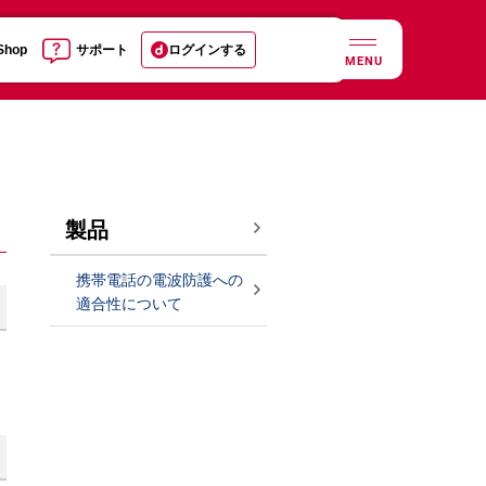
 Shop
サポート
ログインする
MENU
製品
携帯電話の電波防護への
適合性について