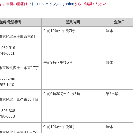
す。最新の情報は
ドコモショップ／d garden
からご確認ください。
住所/電話番号
営業時間
定休日
4
午前10時〜午後7時
無休
市東区北三十四条東8丁
-980-516
748-5811
1
午前9時〜午後6時
無休
市東区北四十一条東17丁
-277-798
787-1110
4
午前9時30分〜午後6時
第2水曜
市東区北十四条東15丁目
-303-338
790-6633
7
午前10時〜午後6時
無休
市東区北七条東8丁目2-5