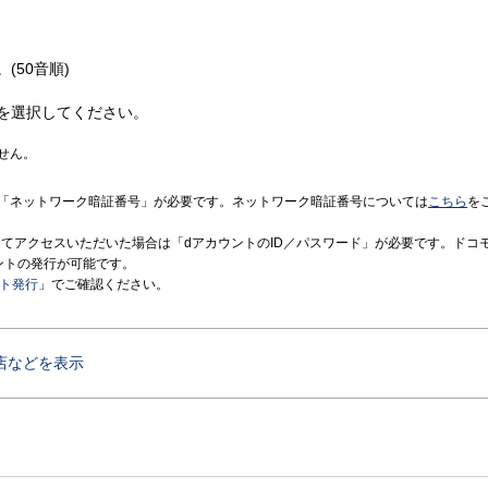
(50音順)
を選択してください。
せん。
「ネットワーク暗証番号」が必要です。ネットワーク暗証番号については
こちら
を
境にてアクセスいただいた場合は「dアカウントのID／パスワード」が必要です。ドコ
ントの発行が可能です。
ント発行
」でご確認ください。
店などを表示