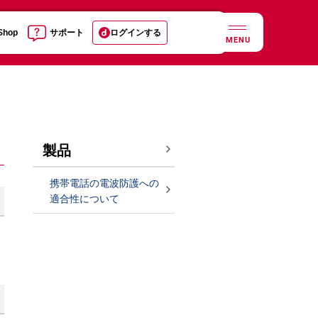
 Shop
サポート
ログインする
MENU
製品
携帯電話の電波防護への
適合性について