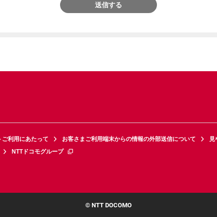
送信する
トご利用にあたって
お客さまご利用端末からの情報の外部送信について
見
NTTドコモグループ
© NTT DOCOMO