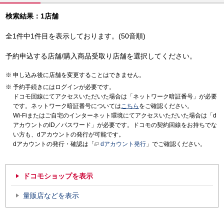
検索結果：1店舗
全1件中1件目を表示しております。(50音順)
予約申込する店舗/購入商品受取り店舗を選択してください。
申し込み後に店舗を変更することはできません。
予約手続きにはログインが必要です。
ドコモ回線にてアクセスいただいた場合は「ネットワーク暗証番号」が必要
です。ネットワーク暗証番号については
こちら
をご確認ください。
Wi-Fiまたはご自宅のインターネット環境にてアクセスいただいた場合は「d
アカウントのID／パスワード」が必要です。ドコモの契約回線をお持ちでな
い方も、dアカウントの発行が可能です。
dアカウントの発行・確認は「
dアカウント発行
」でご確認ください。
ドコモショップを表示
量販店などを表示