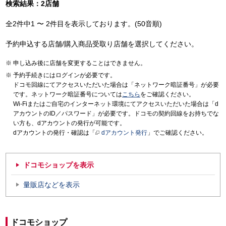
検索結果：2店舗
全2件中1 〜 2件目を表示しております。(50音順)
予約申込する店舗/購入商品受取り店舗を選択してください。
申し込み後に店舗を変更することはできません。
予約手続きにはログインが必要です。
ドコモ回線にてアクセスいただいた場合は「ネットワーク暗証番号」が必要
です。ネットワーク暗証番号については
こちら
をご確認ください。
Wi-Fiまたはご自宅のインターネット環境にてアクセスいただいた場合は「d
アカウントのID／パスワード」が必要です。ドコモの契約回線をお持ちでな
い方も、dアカウントの発行が可能です。
dアカウントの発行・確認は「
dアカウント発行
」でご確認ください。
ドコモショップを表示
量販店などを表示
ドコモショップ