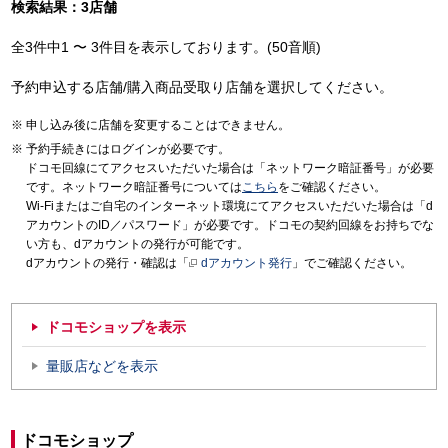
検索結果：3店舗
全3件中1 〜 3件目を表示しております。(50音順)
予約申込する店舗/購入商品受取り店舗を選択してください。
申し込み後に店舗を変更することはできません。
予約手続きにはログインが必要です。
ドコモ回線にてアクセスいただいた場合は「ネットワーク暗証番号」が必要
です。ネットワーク暗証番号については
こちら
をご確認ください。
Wi-Fiまたはご自宅のインターネット環境にてアクセスいただいた場合は「d
アカウントのID／パスワード」が必要です。ドコモの契約回線をお持ちでな
い方も、dアカウントの発行が可能です。
dアカウントの発行・確認は「
dアカウント発行
」でご確認ください。
ドコモショップを表示
量販店などを表示
ドコモショップ