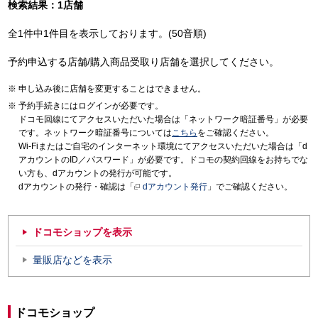
検索結果：1店舗
全1件中1件目を表示しております。(50音順)
予約申込する店舗/購入商品受取り店舗を選択してください。
申し込み後に店舗を変更することはできません。
予約手続きにはログインが必要です。
ドコモ回線にてアクセスいただいた場合は「ネットワーク暗証番号」が必要
です。ネットワーク暗証番号については
こちら
をご確認ください。
Wi-Fiまたはご自宅のインターネット環境にてアクセスいただいた場合は「d
アカウントのID／パスワード」が必要です。ドコモの契約回線をお持ちでな
い方も、dアカウントの発行が可能です。
dアカウントの発行・確認は「
dアカウント発行
」でご確認ください。
ドコモショップを表示
量販店などを表示
ドコモショップ