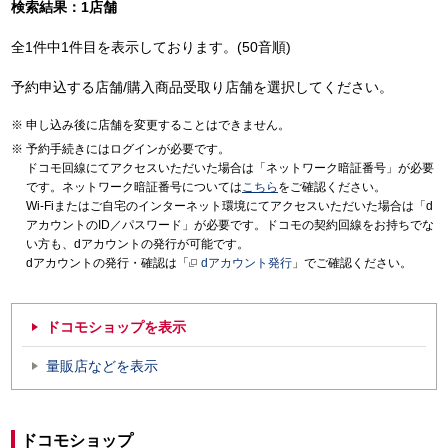
検索結果：1店舗
全1件中1件目を表示しております。(50音順)
予約申込する店舗/購入商品受取り店舗を選択してください。
申し込み後に店舗を変更することはできません。
予約手続きにはログインが必要です。
ドコモ回線にてアクセスいただいた場合は「ネットワーク暗証番号」が必要
です。ネットワーク暗証番号については
こちら
をご確認ください。
Wi-Fiまたはご自宅のインターネット環境にてアクセスいただいた場合は「d
アカウントのID／パスワード」が必要です。ドコモの契約回線をお持ちでな
い方も、dアカウントの発行が可能です。
dアカウントの発行・確認は「
dアカウント発行
」でご確認ください。
ドコモショップを表示
量販店などを表示
ドコモショップ