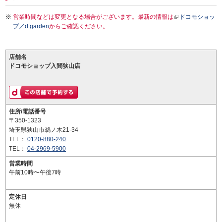
営業時間などは変更となる場合がございます。最新の情報は
ドコモショッ
プ／d garden
からご確認ください。
店舗名
ドコモショップ入間狭山店
住所/電話番号
〒350-1323
埼玉県狭山市鵜ノ木21-34
TEL：
0120-880-240
TEL：
04-2969-5900
営業時間
午前10時〜午後7時
定休日
無休