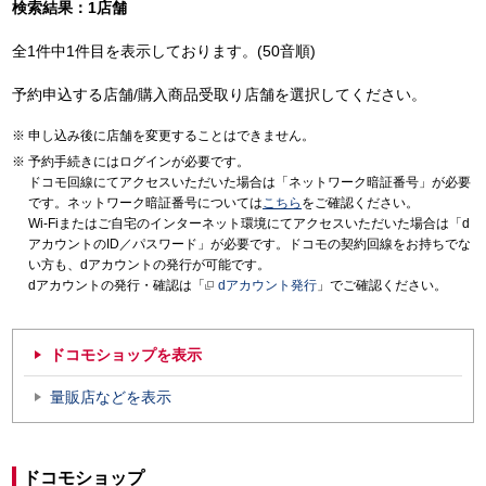
検索結果：1店舗
全1件中1件目を表示しております。(50音順)
予約申込する店舗/購入商品受取り店舗を選択してください。
申し込み後に店舗を変更することはできません。
予約手続きにはログインが必要です。
ドコモ回線にてアクセスいただいた場合は「ネットワーク暗証番号」が必要
です。ネットワーク暗証番号については
こちら
をご確認ください。
Wi-Fiまたはご自宅のインターネット環境にてアクセスいただいた場合は「d
アカウントのID／パスワード」が必要です。ドコモの契約回線をお持ちでな
い方も、dアカウントの発行が可能です。
dアカウントの発行・確認は「
dアカウント発行
」でご確認ください。
ドコモショップを表示
量販店などを表示
ドコモショップ