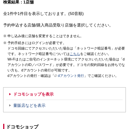
検索結果：1店舗
全1件中1件目を表示しております。(50音順)
予約申込する店舗/購入商品受取り店舗を選択してください。
申し込み後に店舗を変更することはできません。
予約手続きにはログインが必要です。
ドコモ回線にてアクセスいただいた場合は「ネットワーク暗証番号」が必要
です。ネットワーク暗証番号については
こちら
をご確認ください。
Wi-Fiまたはご自宅のインターネット環境にてアクセスいただいた場合は「d
アカウントのID／パスワード」が必要です。ドコモの契約回線をお持ちでな
い方も、dアカウントの発行が可能です。
dアカウントの発行・確認は「
dアカウント発行
」でご確認ください。
ドコモショップを表示
量販店などを表示
ドコモショップ