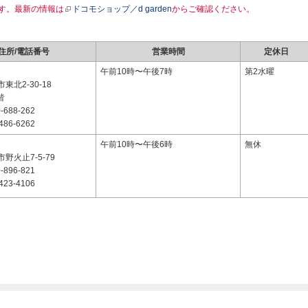
す。最新の情報は
ドコモショップ／d garden
からご確認ください。
住所/電話番号
営業時間
定休日
1
午前10時〜午後7時
第2水曜
東北2-30-18
階
-688-262
486-6262
1
午前10時〜午後6時
無休
野火止7-5-79
-896-821
423-4106