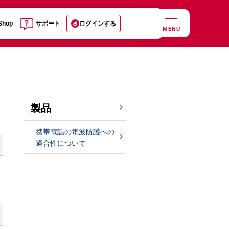
 Shop
サポート
ログインする
MENU
製品
携帯電話の電波防護への
適合性について