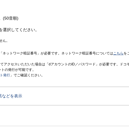
(50音順)
を選択してください。
せん。
「ネットワーク暗証番号」が必要です。ネットワーク暗証番号については
こちら
を
境にてアクセスいただいた場合は「dアカウントのID／パスワード」が必要です。ドコ
ントの発行が可能です。
ント発行
」でご確認ください。
店などを表示