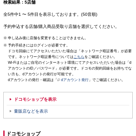
検索結果：5店舗
全5件中1 〜 5件目を表示しております。(50音順)
予約申込する店舗/購入商品受取り店舗を選択してください。
申し込み後に店舗を変更することはできません。
予約手続きにはログインが必要です。
ドコモ回線にてアクセスいただいた場合は「ネットワーク暗証番号」が必要
です。ネットワーク暗証番号については
こちら
をご確認ください。
Wi-Fiまたはご自宅のインターネット環境にてアクセスいただいた場合は「d
アカウントのID／パスワード」が必要です。ドコモの契約回線をお持ちでな
い方も、dアカウントの発行が可能です。
dアカウントの発行・確認は「
dアカウント発行
」でご確認ください。
ドコモショップを表示
量販店などを表示
ドコモショップ