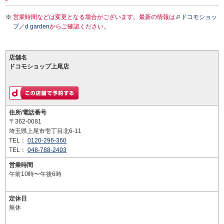
営業時間などは変更となる場合がございます。最新の情報は
ドコモショッ
プ／d garden
からご確認ください。
店舗名
ドコモショップ上尾店
住所/電話番号
〒362-0081
埼玉県上尾市壱丁目北6-11
TEL：
0120-296-360
TEL：
048-788-2493
営業時間
午前10時〜午後6時
定休日
無休