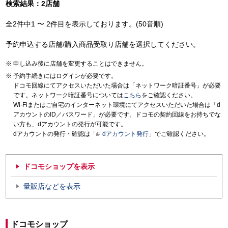
検索結果：2店舗
全2件中1 〜 2件目を表示しております。(50音順)
予約申込する店舗/購入商品受取り店舗を選択してください。
申し込み後に店舗を変更することはできません。
予約手続きにはログインが必要です。
ドコモ回線にてアクセスいただいた場合は「ネットワーク暗証番号」が必要
です。ネットワーク暗証番号については
こちら
をご確認ください。
Wi-Fiまたはご自宅のインターネット環境にてアクセスいただいた場合は「d
アカウントのID／パスワード」が必要です。ドコモの契約回線をお持ちでな
い方も、dアカウントの発行が可能です。
dアカウントの発行・確認は「
dアカウント発行
」でご確認ください。
ドコモショップを表示
量販店などを表示
ドコモショップ