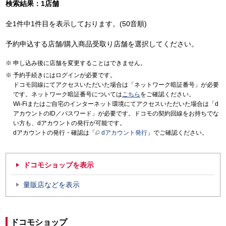
検索結果：1店舗
全1件中1件目を表示しております。(50音順)
予約申込する店舗/購入商品受取り店舗を選択してください。
申し込み後に店舗を変更することはできません。
予約手続きにはログインが必要です。
ドコモ回線にてアクセスいただいた場合は「ネットワーク暗証番号」が必要
です。ネットワーク暗証番号については
こちら
をご確認ください。
Wi-Fiまたはご自宅のインターネット環境にてアクセスいただいた場合は「d
アカウントのID／パスワード」が必要です。ドコモの契約回線をお持ちでな
い方も、dアカウントの発行が可能です。
dアカウントの発行・確認は「
dアカウント発行
」でご確認ください。
ドコモショップを表示
量販店などを表示
ドコモショップ