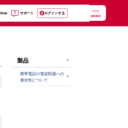
 Shop
サポート
ログインする
MENU
製品
携帯電話の電波防護への
適合性について