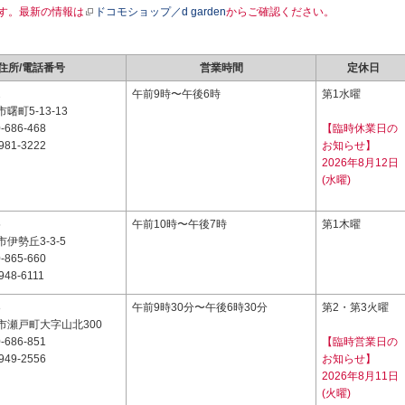
す。最新の情報は
ドコモショップ／d garden
からご確認ください。
住所/電話番号
営業時間
定休日
2
午前9時〜午後6時
第1水曜
曙町5-13-13
-686-468
【臨時休業日の
981-3222
お知らせ】
2026年8月12日
(水曜)
5
午前10時〜午後7時
第1木曜
伊勢丘3-3-5
-865-660
948-6111
8
午前9時30分〜午後6時30分
第2・第3火曜
市瀬戸町大字山北300
-686-851
【臨時営業日の
949-2556
お知らせ】
2026年8月11日
(火曜)