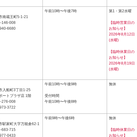
3
午前10時〜午後7時
第1・第2水曜
南蔵王町5-1-21
-146-008
【臨時営業日の
940-6680
お知らせ】
2026年8月12日
(水曜)
【臨時休業日の
お知らせ】
2026年8月19日
(水曜)
1
午前10時〜午後9時
無休
入船町3丁目1-25
ポートプラザ店 1階
受付時間
-276-008
午前10時〜午後8時
973-3722
1
午前9時〜午後6時
無休
市駅家町大字万能倉62-1
-683-715
【臨時休業日の
977-0433
お知らせ】