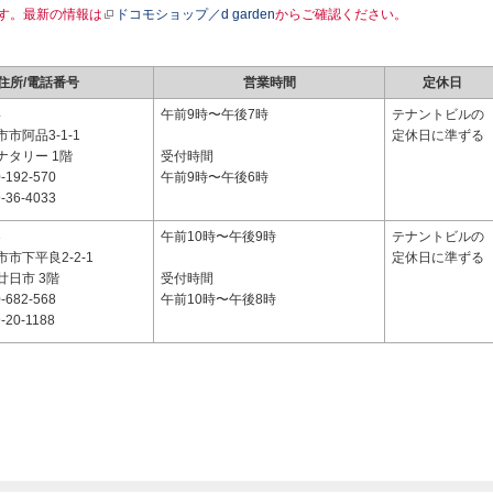
す。最新の情報は
ドコモショップ／d garden
からご確認ください。
住所/電話番号
営業時間
定休日
4
午前9時〜午後7時
テナントビルの
市阿品3-1-1
定休日に準ずる
ナタリー 1階
受付時間
-192-570
午前9時〜午後6時
-36-4033
3
午前10時〜午後9時
テナントビルの
市下平良2-2-1
定休日に準ずる
廿日市 3階
受付時間
-682-568
午前10時〜午後8時
-20-1188