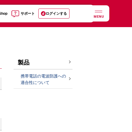
 Shop
サポート
ログインする
MENU
製品
携帯電話の電波防護への
適合性について