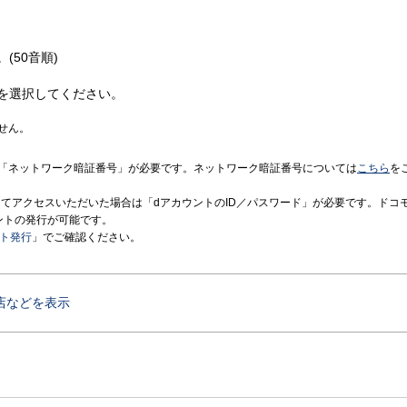
(50音順)
を選択してください。
せん。
「ネットワーク暗証番号」が必要です。ネットワーク暗証番号については
こちら
を
境にてアクセスいただいた場合は「dアカウントのID／パスワード」が必要です。ドコ
ントの発行が可能です。
ント発行
」でご確認ください。
店などを表示